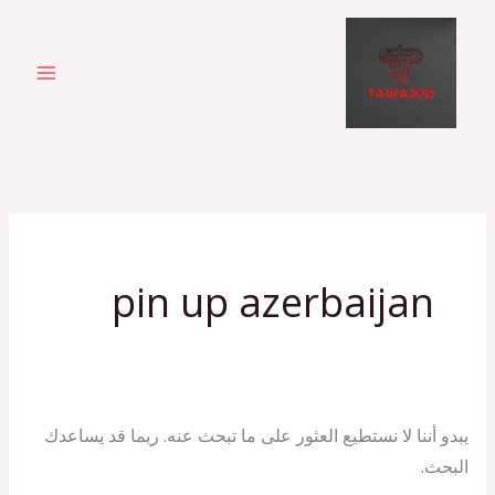
خطي
لى
لمحتوى
البحث
عن:
pin up azerbaijan
يبدو أننا لا نستطيع العثور على ما تبحث عنه. ربما قد يساعدك
البحث.